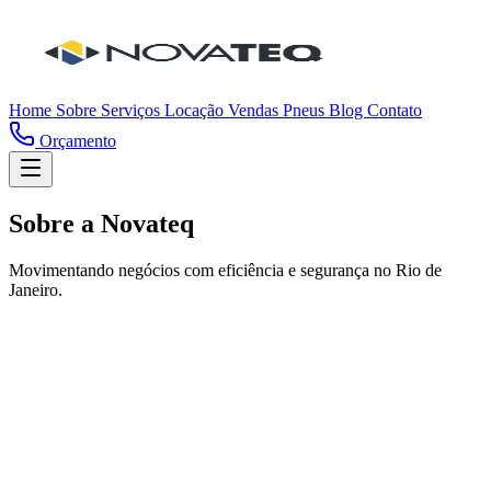
Home
Sobre
Serviços
Locação
Vendas
Pneus
Blog
Contato
Orçamento
Sobre a Novateq
Movimentando negócios com eficiência e segurança no Rio de
Janeiro.
Nossa História
Quem Somos
A Novateq Empilhadeiras é uma empresa especializada em soluções
completas para empilhadeiras, atuando em toda a região