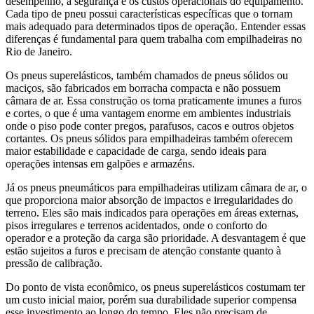
desempenho, a segurança e os custos operacionais do equipamento.
Cada tipo de pneu possui características específicas que o tornam
mais adequado para determinados tipos de operação. Entender essas
diferenças é fundamental para quem trabalha com empilhadeiras no
Rio de Janeiro.
Os pneus superelásticos, também chamados de pneus sólidos ou
maciços, são fabricados em borracha compacta e não possuem
câmara de ar. Essa construção os torna praticamente imunes a furos
e cortes, o que é uma vantagem enorme em ambientes industriais
onde o piso pode conter pregos, parafusos, cacos e outros objetos
cortantes. Os pneus sólidos para empilhadeiras também oferecem
maior estabilidade e capacidade de carga, sendo ideais para
operações intensas em galpões e armazéns.
Já os pneus pneumáticos para empilhadeiras utilizam câmara de ar, o
que proporciona maior absorção de impactos e irregularidades do
terreno. Eles são mais indicados para operações em áreas externas,
pisos irregulares e terrenos acidentados, onde o conforto do
operador e a proteção da carga são prioridade. A desvantagem é que
estão sujeitos a furos e precisam de atenção constante quanto à
pressão de calibração.
Do ponto de vista econômico, os pneus superelásticos costumam ter
um custo inicial maior, porém sua durabilidade superior compensa
esse investimento ao longo do tempo. Eles não precisam de