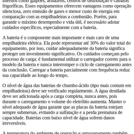
internos como galpões, armazéns, centros de distribuição e câmaras
frigoríficas. Esses equipamentos oferecem vantagens como operação
silenciosa, zero emissão de gases e menor custo de energia em
comparação com as empilhadeiras a combustão. Porém, para
garantir o máximo desempenho e vida útil, é necessário adotar
cuidados específicos, especialmente com a bateria.
A bateria é o componente mais importante e mais caro de uma
empilhadeira elétrica. Ela pode representar até 30% do valor total do
equipamento, por isso, cuidar adequadamente da bateria significa
proteger um investimento significativo. Os cuidados começam pelo
processo de carga: é fundamental utilizar o carregador correto para o
modelo da bateria e nunca interromper o ciclo de carregamento antes
da conclusão. Carregar a bateria parcialmente com frequência reduz
sua capacidade ao longo do tempo.
O nível de água das baterias de chumbo-ácido (tipo mais comum em
empilhadeiras) deve ser verificado regularmente. A água destilada
deve ser adicionada após a carga completa, nunca antes, pois
durante o carregamento o volume do eletrólito aumenta. Manter o
nível adequado de água garante que as placas da bateria estejam
sempre submersas, evitando a sulfatação e a perda prematura de
capacidade. Baterias com baixo nível de água sofrem danos
irreversíveis.
A temperatura do ambiente de operação e armazenamento também